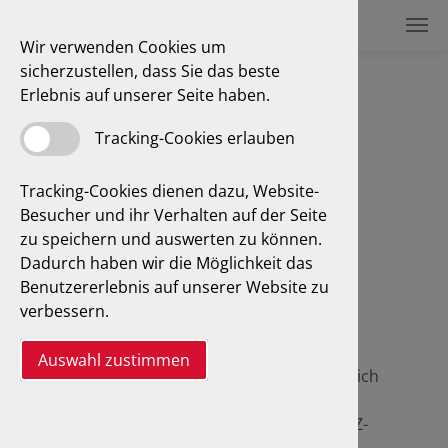
Wir verwenden Cookies um
sicherzustellen, dass Sie das beste
Erlebnis auf unserer Seite haben.
Feinstaubplakette
Tracking-Cookies erlauben
Tracking-Cookies dienen dazu, Website-
Besucher und ihr Verhalten auf der Seite
Von Feinstaub bis
zu speichern und auswerten zu können.
Schadstoffgruppe - die GTÜ
Dadurch haben wir die Möglichkeit das
informiert Sie über
Benutzererlebnis auf unserer Website zu
Gesundheitsrisiken durch
verbessern.
Feinstaub, gibt einen Überblick
über die Umweltzonen sowie
Auswahl zustimmen
Nachrüstinformationen. Natürlich
erhalten Sie Ihre jeweilige
Schadstoffplakette bei uns - KFZ-